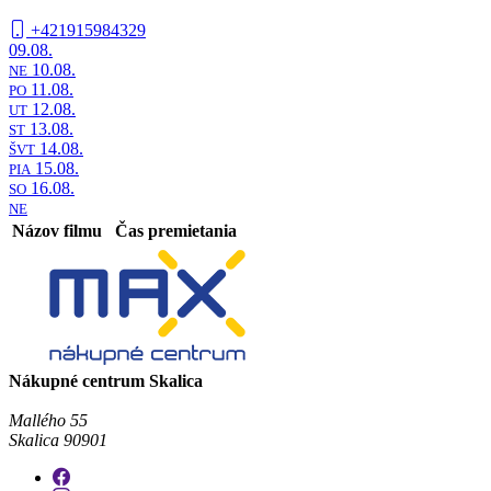
+421915984329
09.08.
10.08.
NE
11.08.
PO
12.08.
UT
13.08.
ST
14.08.
ŠVT
15.08.
PIA
16.08.
SO
NE
Názov filmu
Čas premietania
Nákupné centrum Skalica
Mallého 55
Skalica 90901