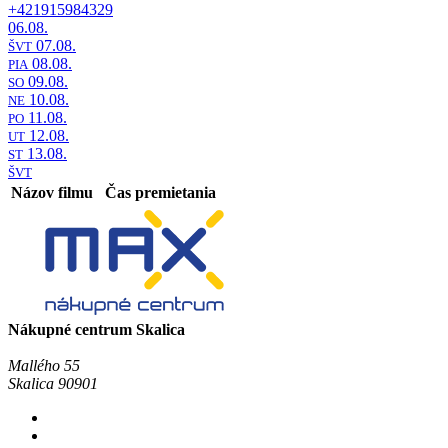
+421915984329
06.08.
07.08.
ŠVT
08.08.
PIA
09.08.
SO
10.08.
NE
11.08.
PO
12.08.
UT
13.08.
ST
ŠVT
Názov filmu
Čas premietania
Nákupné centrum Skalica
Mallého 55
Skalica 90901