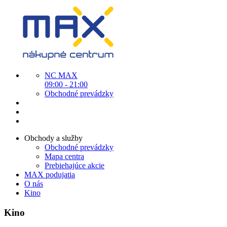
NC MAX
09:00 - 21:00
Obchodné prevádzky
Obchody a služby
Obchodné prevádzky
Mapa centra
Prebiehajúce akcie
MAX podujatia
O nás
Kino
Kino