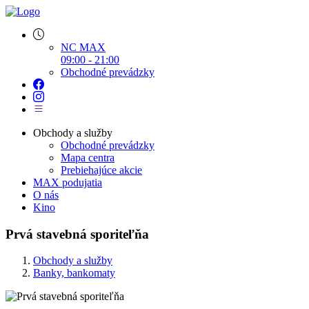
NC MAX
09:00 - 21:00
Obchodné prevádzky
Obchody a služby
Obchodné prevádzky
Mapa centra
Prebiehajúce akcie
MAX podujatia
O nás
Kino
Prvá stavebná sporiteľňa
Obchody a služby
Banky, bankomaty