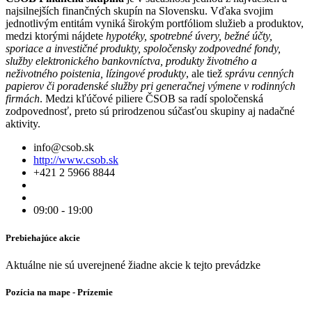
najsilnejších finančných skupín na Slovensku. Vďaka svojim
jednotlivým entitám vyniká širokým portfóliom služieb a produktov,
medzi ktorými nájdete
hypotéky, spotrebné úvery, bežné účty,
sporiace a investičné produkty, spoločensky zodpovedné fondy,
služby elektronického bankovníctva, produkty životného a
neživotného poistenia, lízingové produkty
, ale tiež
správu cenných
papierov či poradenské služby pri generačnej výmene v rodinných
firmách
. Medzi kľúčové piliere ČSOB sa radí spoločenská
zodpovednosť, preto sú prirodzenou súčasťou skupiny aj nadačné
aktivity.
info@csob.sk
http://www.csob.sk
+421 2 5966 8844
09:00 - 19:00
Prebiehajúce akcie
Aktuálne nie sú uverejnené žiadne akcie k tejto prevádzke
Pozícia na mape - Prízemie