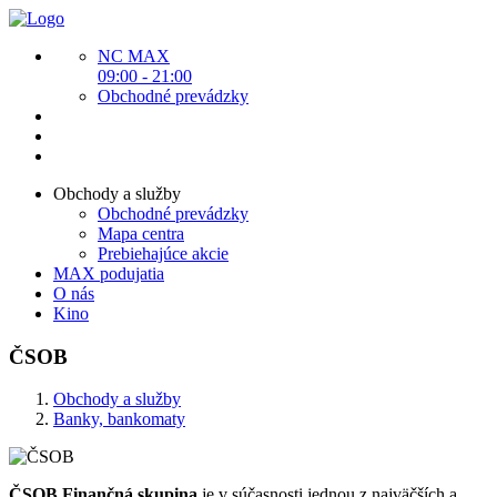
NC MAX
09:00 - 21:00
Obchodné prevádzky
Obchody a služby
Obchodné prevádzky
Mapa centra
Prebiehajúce akcie
MAX podujatia
O nás
Kino
ČSOB
Obchody a služby
Banky, bankomaty
ČSOB Finančná skupina
je v súčasnosti jednou z najväčších a