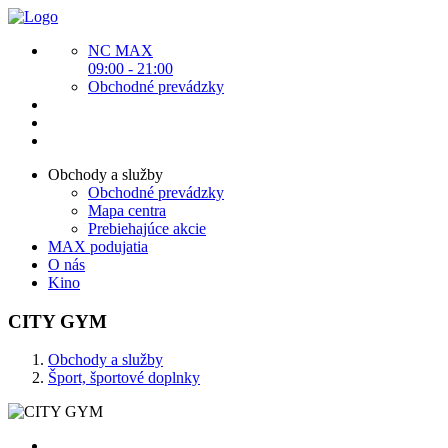
NC MAX
09:00 - 21:00
Obchodné prevádzky
Obchody a služby
Obchodné prevádzky
Mapa centra
Prebiehajúce akcie
MAX podujatia
O nás
Kino
CITY GYM
Obchody a služby
Šport, športové doplnky