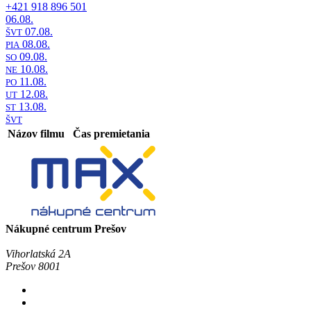
+421 918 896 501
06.08.
07.08.
ŠVT
08.08.
PIA
09.08.
SO
10.08.
NE
11.08.
PO
12.08.
UT
13.08.
ST
ŠVT
Názov filmu
Čas premietania
Nákupné centrum Prešov
Vihorlatská 2A
Prešov 8001