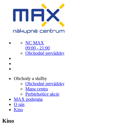
NC MAX
09:00 - 21:00
Obchodné prevádzky
Obchody a služby
Obchodné prevádzky
Mapa centra
Prebiehajúce akcie
MAX podujatia
O nás
Kino
Kino